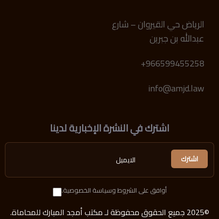
الرياض حي القيروان – شارع
عبدالله بن جبرين
966599455258+
info@amjd.law
اشترك في النشرة الإخبارية لدينا
أوافق على الشروط وسياسة الخصوصية.
©2025 جميع الحقوق محفوظة لـ مكتب أمجد المبارك للمحاماة.