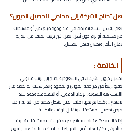
هل تحتاج الشركة إلى محامي لتحصيل الديون؟
نعم، يفضل الاستعانة بمحامي عند وجود مبلغ كبير، أو مستندات
غير مكتملة، أو نزاع حول أصل الدين، لأن ترتيب الملف من البداية
يقلل التأخير ويحسن فرص التحصيل.
الخاتمة :
تحصيل ديون الشركات في السعودية يحتاج إلى ترتيب قانوني
دقيق، يبدأ من مراجعة الفواتير والعقود والمراسلات، ثم تحديد هل
الأنسب هو التسوية، الإنذار، الدعوى، أو التنفيذ عند وجود سند
تنفيذي. وكلما تم تجهيز ملف الدين بشكل صحيح من البداية، زادت
فرص تحصيل المستحقات وتقليل الوقت والتكاليف.
إذا كانت شركتك تواجه فواتير غير مدفوعة أو مستحقات تجارية
متأخرة، يمكن لمكتب أمجد المبارك للمحاماة مساعدتك في تقييم