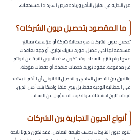
من البداية في تقليل التأخير وزيادة فرص استرداد المستحقات.
ما المقصود بتحصيل ديون الشركات؟
تحصيل ديون الشركات هو مطالبة شركة أو مؤسسة بمبالغ
مستحقة لها لدى عميل، مورد، شريك تجاري، أو جهة تعاقدت
معها ولم تلتزم بالسداد. وقد تكون هذه الديون ناتجة عن فواتير
غير مدفوعة، عقود توريد، خدمات منفذة، أو دفعات مؤجلة.
والفرق بين التحصيل العادي والتحصيل القانوني أن الأخير لا يعتمد
على المطالبة الودية فقط، بل يبني ملفًا واضحًا يثبت أصل الدين،
قيمته، تاريخ استحقاقه، والطرف المسؤول عن السداد.
أنواع الديون التجارية بين الشركات
تتنوع ديون الشركات بحسب طبيعة التعامل. فقد تكون ديونًا ناتجة