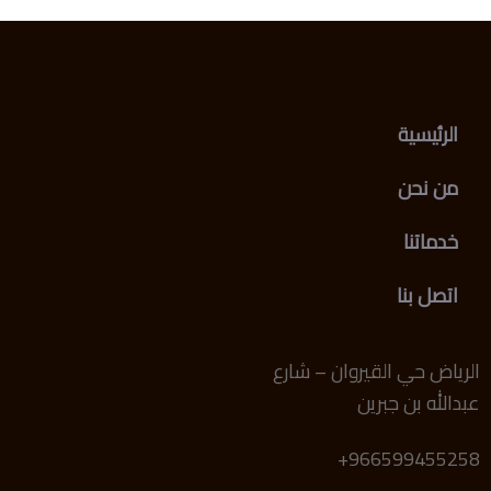
الرئيسية
من نحن
خدماتنا
اتصل بنا
الرياض حي القيروان – شارع
عبدالله بن جبرين
966599455258+