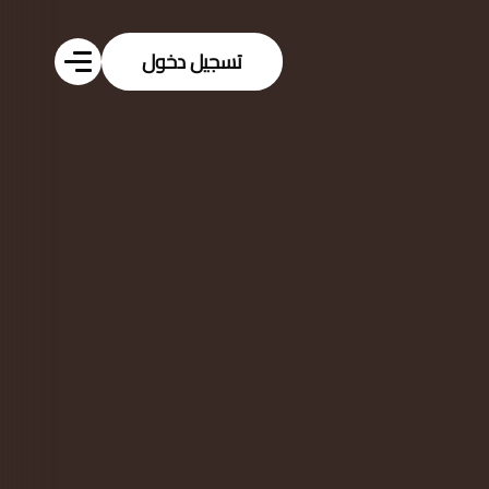
مي تجاري
الرياض |
غة العقود
اية
ثمارات
ركات
يد ...