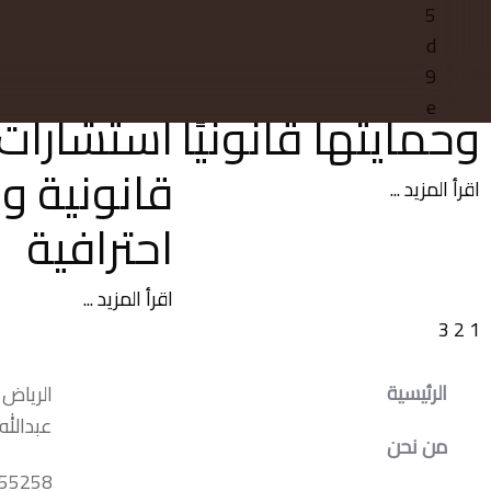
في الرياض |
محاماة ف
تأسيس الشركات
الرياض:
وحمايتها قانونيًا
استشارات
قانونية و
اقرأ المزيد ...
احترافية
اقرأ المزيد ...
3
2
1
الرئيسية
الرياض 
عبدالله
من نحن
55258+