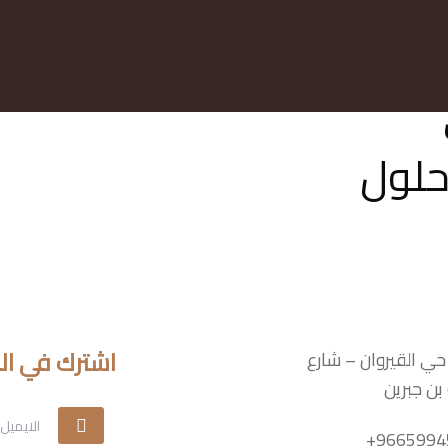
ي
حلول
اشترك في النش
حي القيروان – شارع
 بن جبرين
9665994