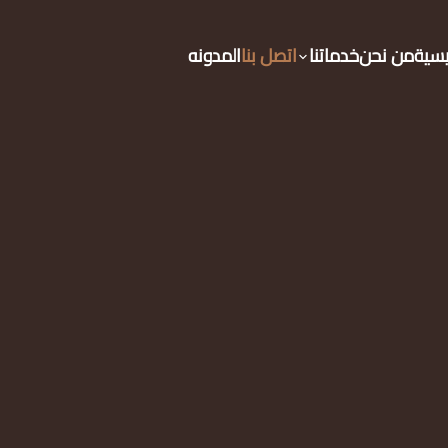
يسية
من نحن
خدماتنا
اتصل بنا
المدونه
تذكر تفاصيلى للتعليقات المستقب
ارسال الرسالة
اشترك في النش
حي القيروان – شارع